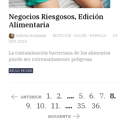
Negocios Riesgosos, Edición
Alimentaria
Izabela Bonzanini
NOTICIAS
-
SALUD
-
FAMILIA
04
SEP, 2024
La contaminación bacteriana de los alimentos
puede ser extremadamente peligrosa.
READ MORE
1.
2.
....
5.
6.
7.
8.
ANTERIOR
9.
10.
11.
....
35.
36.
SIGUIENTE