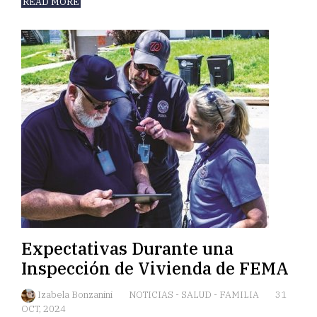
READ MORE
Expectativas Durante una
Inspección de Vivienda de FEMA
Izabela Bonzanini
NOTICIAS
-
SALUD
-
FAMILIA
31
OCT, 2024