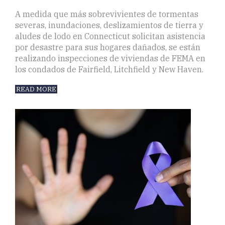
A medida que más sobrevivientes de tormentas
severas, inundaciones, deslizamientos de tierra y
aludes de lodo en Connecticut solicitan asistencia
por desastre para sus hogares dañados, se están
realizando inspecciones de viviendas de FEMA en
los condados de Fairfield, Litchfield y New Haven.
READ MORE