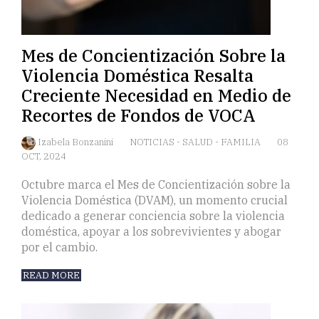
Mes de Concientización Sobre la
Violencia Doméstica Resalta
Creciente Necesidad en Medio de
Recortes de Fondos de VOCA
Izabela Bonzanini
NOTICIAS
-
SALUD
-
FAMILIA
08
OCT, 2024
Octubre marca el Mes de Concientización sobre la
Violencia Doméstica (DVAM), un momento crucial
dedicado a generar conciencia sobre la violencia
doméstica, apoyar a los sobrevivientes y abogar
por el cambio.
READ MORE