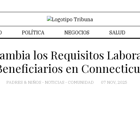
D
POLÍTICA
NEGOCIOS
SALUD
CONTACTO
ambia los Requisitos Labora
Beneficiarios en Connecticu
PADRES & NIÑOS
-
NOTICIAS
-
COMUNIDAD
07 NOV, 2025