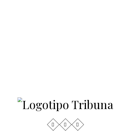
Maratón de Newtown
4
Líderes Comunitarios y
Estudiantes Entre los
Homenajeados de la Gala
American Dream 2026