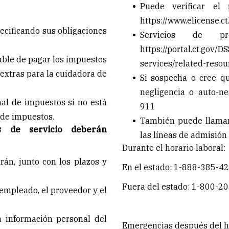
Puede verificar el
https://www.elicense.ct
pecificando sus obligaciones
Servicios de p
https://portal.ct.gov/D
able de pagar los impuestos
services/related-resou
extras para la cuidadora de
Si sospecha o cree q
negligencia o auto-ne
nal de impuestos si no está
911
 de impuestos.
También puede llamar
s de servicio deberán
las líneas de admisión 
Durante el horario laboral:
rán, junto con los plazos y
En el estado: 1-888-385-4
Fuera del estado: 1-800-2
 empleado, el proveedor y el
 información personal del
Emergencias después del ho