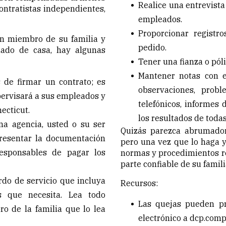
Realice una entrevista
ntratistas independientes,
empleados.
Proporcionar registr
un miembro de su familia y
pedido.
ado de casa, hay algunas
Tener una fianza o pól
Mantener notas con e
 de firmar un contrato; es
observaciones, probl
pervisará a sus empleados y
telefónicos, informes 
ecticut.
los resultados de todas
na agencia, usted o su ser
Quizás parezca abrumador
resentar la documentación
pero una vez que lo haga y
esponsables de pagar los
normas y procedimientos re
parte confiable de su famili
rdo de servicio que incluya
Recursos:
s que necesita. Lea todo
Las quejas pueden pr
o de la familia que lo lea
electrónico a
dcp.comp