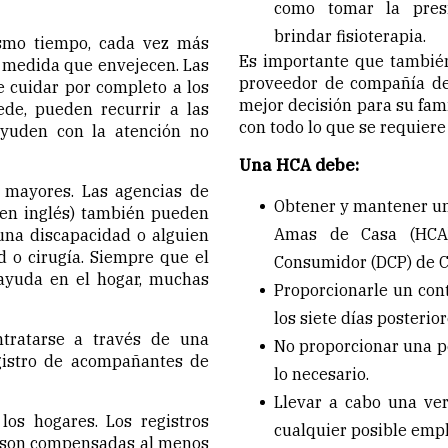
como tomar la presi
brindar fisioterapia.
ismo tiempo, cada vez más
Es importante que también
 medida que envejecen. Las
proveedor de compañía de
 cuidar por completo a los
mejor decisión para su fam
de, pueden recurrir a las
con todo lo que se requiere 
yuden con la atención no
Una HCA debe:
 mayores. Las agencias de
Obtener y mantener un
 en inglés) también pueden
Amas de Casa (HCA)
una discapacidad o alguien
 o cirugía. Siempre que el
Consumidor (DCP) de C
ayuda en el hogar, muchas
Proporcionarle un cont
los siete días posterior
tratarse a través de una
No proporcionar una pe
gistro de acompañantes de
lo necesario.
Llevar a cabo una ver
os hogares. Los registros
cualquier posible emp
e son compensadas al menos