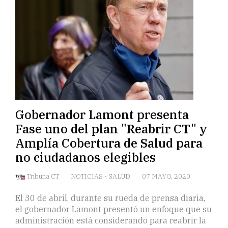
Gobernador Lamont presenta
Fase uno del plan "Reabrir CT" y
Amplía Cobertura de Salud para
no ciudadanos elegibles
Tribuna CT
NOTICIAS
-
SALUD
07 MAYO, 2020
El 30 de abril, durante su rueda de prensa diaria,
el gobernador Lamont presentó un enfoque que su
administración está considerando para reabrir la