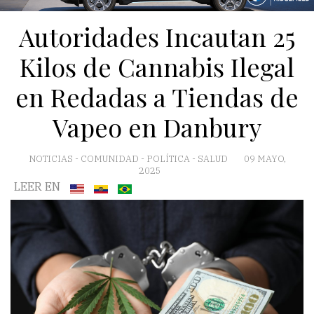
Autoridades Incautan 25
Kilos de Cannabis Ilegal
en Redadas a Tiendas de
Vapeo en Danbury
NOTICIAS
-
COMUNIDAD
-
POLÍTICA
-
SALUD
09 MAYO,
2025
LEER EN