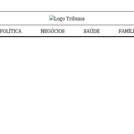
POLÍTICA
NEGÓCIOS
SAÚDE
FAMÍL
Pais & Filhos
Home
/
Pais & Filhos
Izabela Bonzanini
PAIS & FILHOS
NOTÍ