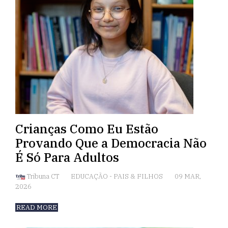
Crianças Como Eu Estão
Provando Que a Democracia Não
É Só Para Adultos
Tribuna CT
EDUCAÇÃO
-
PAIS & FILHOS
09 MAR,
2026
READ MORE