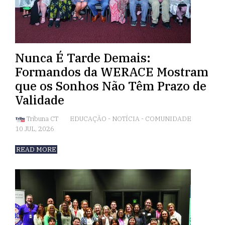
Nunca É Tarde Demais:
Formandos da WERACE Mostram
que os Sonhos Não Têm Prazo de
Validade
Tribuna CT
EDUCAÇÃO
-
NOTÍCIA
-
COMUNIDADE
10 JUL, 2026
READ MORE