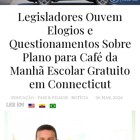
Legisladores Ouvem
Elogios e
Questionamentos Sobre
Plano para Café da
Manhã Escolar Gratuito
em Connecticut
EDUCAÇÃO
-
PAIS & FILHOS
-
NOTÍCIA
06 MAR, 2026
LER EM