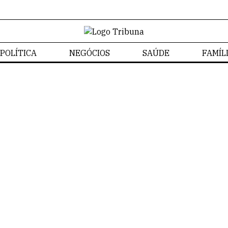
POLÍTICA
NEGÓCIOS
SAÚDE
FAMÍL
Bem-Estar
Home
/
Bem-Estar
Tribuna CT
BEM-ESTAR
NOTÍCIA
COMUNIDA