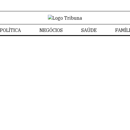
POLÍTICA
NEGÓCIOS
SAÚDE
FAMÍL
Izabela Bonzanini
Home
/
Izabela Bonzanini
Izabela Bonzanini
NOTÍCIA
SAÚDE
FA