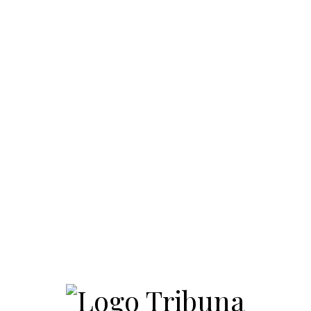
Convite para a Meia
4
Maratona de Newtown
Líderes Comunitários e
Estudantes Entre os
Homenageados da Gala
American Dream