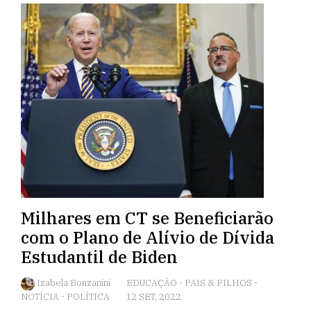
Milhares em CT se Beneficiarão
com o Plano de Alívio de Dívida
Estudantil de Biden
Izabela Bonzanini
EDUCAÇÃO
-
PAIS & FILHOS
-
NOTÍCIA
-
POLÍTICA
12 SET, 2022