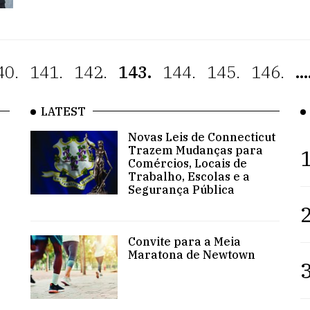
40.
141.
142.
143.
144.
145.
146.
...
LATEST
Novas Leis de Connecticut
Trazem Mudanças para
1
Comércios, Locais de
Trabalho, Escolas e a
Segurança Pública
2
Convite para a Meia
Maratona de Newtown
3