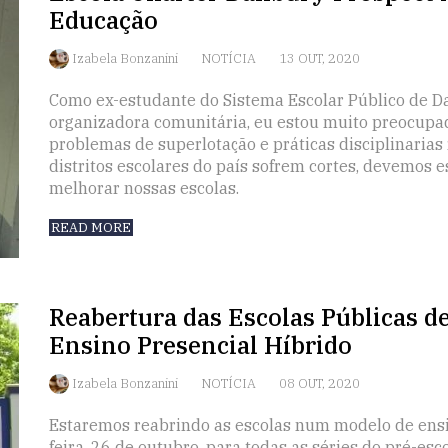
Educação
Izabela Bonzanini
NOTÍCIA
13 OUT, 2020
Como ex-estudante do Sistema Escolar Público de Da
organizadora comunitária, eu estou muito preocupa
problemas de superlotação e práticas disciplinarias 
distritos escolares do país sofrem cortes, devemos e
melhorar nossas escolas.
READ MORE
Reabertura das Escolas Públicas 
Ensino Presencial Híbrido
Izabela Bonzanini
NOTÍCIA
08 OUT, 2020
Estaremos reabrindo as escolas num modelo de ensin
feira, 26 de outubro, para todas as séries do pré-esc