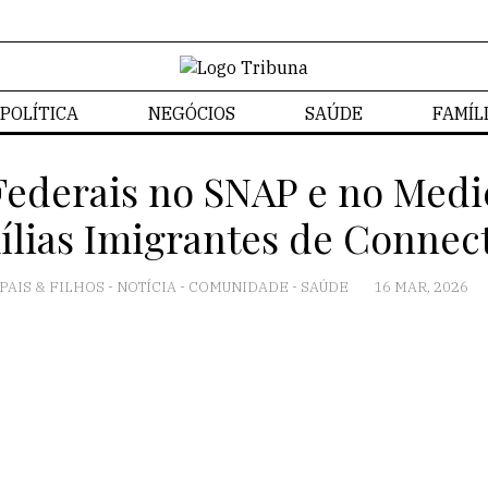
POLÍTICA
NEGÓCIOS
SAÚDE
FAMÍL
ederais no SNAP e no Medic
ílias Imigrantes de Connect
PAIS & FILHOS
-
NOTÍCIA
-
COMUNIDADE
-
SAÚDE
16 MAR, 2026