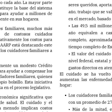
jo cada año. La mayor parte
seres queridos, aporta
tituye la base del sistema
año, trabajo que se va
 para ayudar a millones de
en el mercado, basado 
ente en sus hogares.
• Las 49,5 mil millon
es familiares, muchos más
año equivalen a cas
n de costosos cuidados
icativamente los costos para
completo, aproximada
. AARP está destacando este
tiempo completo de Es
los cuidadores familiares a
• El valor del cuidado
nivel federal, estatal y
lmente un modesto Crédito
gastos directos en ate
ara ayudar a compensar los
El cuidado se ha vuelt
idadores familiares, quienes
aumentan las enfermedade
o bolsillo. Esta iniciativa
hogar:
 en el proceso legislativo.
Los cuidadores famili
conómica significativa que
con un promedio de 27
de salud. El cuidado y el
a menudo implican costos
• Más de la mitad, e