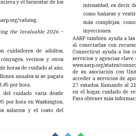
nciera y el bienestar de los
intensidad, es decir, 
como bañarse y vestir
arp.org/valuing
.
más complejas, como 
inyecciones.
uing the Invaluable 2026
–
AARP también ayuda a las f
al conectarlas con recurs
on cuidadores de adultos,
Connecticut ayuda a los c
servicios y agencias clave
cónyuges, vecinos y otros
www.aarp.org/states/connec
de horas de cuidado al año,
de su asociación con Uni
llones anuales si se pagara
acceder a servicios de apo
,45 por hora.
27 estados, llamando al 2
en el hogar, cuidado de rel
o del cuidado varía desde
Para obtener más informaci
05 por hora en Washington,
os salarios y el costo del