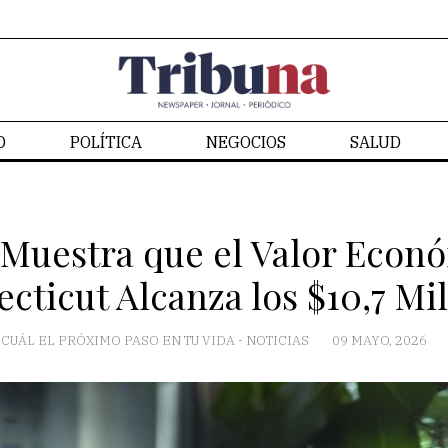
D
POLÍTICA
NEGOCIOS
SALUD
CONTACTO
Muestra que el Valor Econ
cticut Alcanza los $10,7 Mi
CUÁL EL PRÓXIMO PASO EN TU VIDA
-
NOTICIAS
09 MAYO, 2026