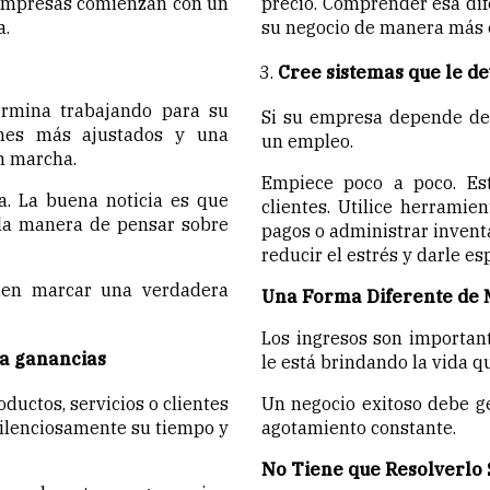
 empresas comienzan con un
precio. Comprender esa dife
a.
su negocio de manera más e
Cree sistemas que le d
ermina trabajando para su
Si su empresa depende de 
enes más ajustados y una
un empleo.
n marcha.
Empiece poco a poco. Es
. La buena noticia es que
clientes. Utilice herramie
 la manera de pensar sobre
pagos o administrar invent
reducir el estrés y darle e
den marcar una verdadera
Una Forma Diferente de M
Los ingresos son importan
a ganancias
le está brindando la vida
ductos, servicios o clientes
Un negocio exitoso debe gen
ilenciosamente su tiempo y
agotamiento constante.
No Tiene que Resolverlo 