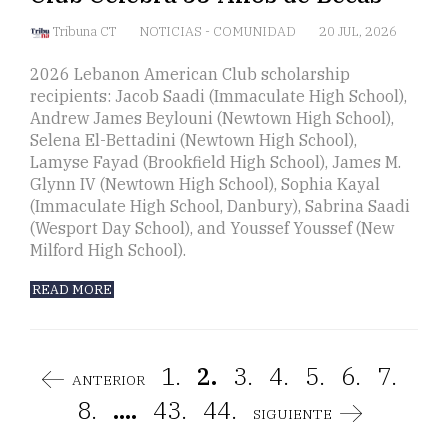
Tribuna CT
NOTICIAS
-
COMUNIDAD
20 JUL, 2026
2026 Lebanon American Club scholarship
recipients: Jacob Saadi (Immaculate High School),
Andrew James Beylouni (Newtown High School),
Selena El-Bettadini (Newtown High School),
Lamyse Fayad (Brookfield High School), James M.
Glynn IV (Newtown High School), Sophia Kayal
(Immaculate High School, Danbury), Sabrina Saadi
(Wesport Day School), and Youssef Youssef (New
Milford High School).
READ MORE
1.
2.
3.
4.
5.
6.
7.
ANTERIOR
8.
....
43.
44.
SIGUIENTE