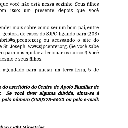
 que você não está nessa sozinho. Seus filhos
m isso: um presente depois que você
.
ender mais sobre como ser um bom pai, entre
 gestora de casos do SJPC, ligando para (203)
bril@sjpcenter.org
ou acessando o site do
e St. Joseph:
www.sjpcenter.org
. (Se você sabe
o para nos ajudar a lecionar os cursos!) Você
mesmo e seus filhos.
agendado para iniciar na terça-feira, 5 de
a do escritório do Centro de Apoio Familiar de
 Se você tiver alguma dúvida, sinta-se à
a pelo número (203)273-5622 ou pelo e-mail:
ban Light Ministries