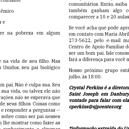
comunitários. Então, saiba
também ganham algo co
dêmico
comparecer a 10 e 20 aulas
a e
Se você acha que pode apr
ver na pobreza em algum
em contato com Maria Abril,
273-5622, pelo e-mail
ma
Centro de Apoio Familiar d
ser um bom pai, fale conosc
fará a diferença para você 
 na vida de seu filho. Mas
 Unidos, seu pai biológico
Nosso próximo grupo está 
julho, às 18:00.
m pai. Não é culpa sua. Seu
Crystal Perkins é a diretor
sua vida, ou talvez ele não
Saint Joseph em Danbury.
rações, não se esperava que
vontade para falar com el
de seus filhos. Coisas como
cperkins@sjpcenter.org
ão e responder a perguntas —
 sobre como ser pai nesses
 lhe mostrar como fazer as
*informação extraída do Ur
um conhecimento e algumas