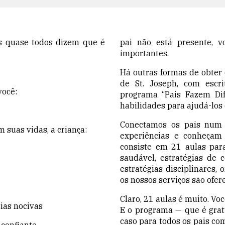
as quase todos dizem que é
pai não está presente, v
importantes.
Há outras formas de obter 
de St. Joseph, com escr
você:
programa “
Pais
Fazem Dife
habilidades para ajudá-los 
Conectamos os pais num 
 suas vidas, a criança:
experiências e conheçam
consiste em 21 aulas par
saudável, estratégias de 
estratégias disciplinares,
os nossos serviços são ofer
Claro, 21 aulas é muito. V
ias nocivas
E o programa — que é grat
caso para todos os pais co
 confiante