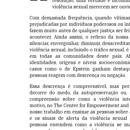
resolução, uma verdade é inconfun
violência sexual merecem ser ouvid
Com demasiada frequência, quando vítima
prejudicadas por indivíduos poderosos ou in
fazem muito antes de qualquer justiça ser fei
acontecer. Ainda assim, o reflexo da noss
silenciar, envergonhar, diminuir, desacredita
violência sexual, incluindo o tráfico sexual,
em todas as comunidades deste país. Af
identidades, origens e níveis socioeconôm
casos como o de Epstein ganham destaqu
pessoas reagem com descrença ou negação.
Essa descrença é compreensível, mas per
decorre do medo, da autopreservação ou, 
compreensão sobre como a violência inte
motivo, no The Center for Empowerment and
nosso trabalho em ensinar as pessoas sobre 
e os sinais de alerta da violência sexual
pessoas entendem como a violência se ma