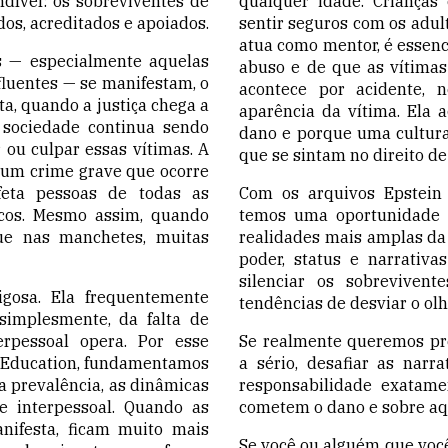
dível: os sobreviventes de
qualquer idade. Crianças
os, acreditados e apoiados.
sentir seguros com os adul
atua como mentor, é essenc
s — especialmente aquelas
abuso e de que as vítimas
fluentes — se manifestam, o
acontece por acidente, 
ta, quando a justiça chega a
aparência da vítima. Ela 
a sociedade continua sendo
dano e porque uma cultur
r ou culpar essas vítimas. A
que se sintam no direito de 
 é um crime grave que ocorre
eta pessoas de todas as
Com os arquivos Epstein
icos. Mesmo assim, quando
temos uma oportunidade 
e nas manchetes, muitas
realidades mais amplas da
poder, status e narrativa
silenciar os sobrevivent
igosa. Ela frequentemente
tendências de desviar o ol
simplesmente, da falta de
rpessoal opera. Por esse
Se realmente queremos pre
 Education, fundamentamos
a sério, desafiar as narr
a prevalência, as dinâmicas
responsabilidade exatame
 e interpessoal. Quando as
cometem o dano e sobre aq
nifesta, ficam muito mais
Se você ou alguém que você