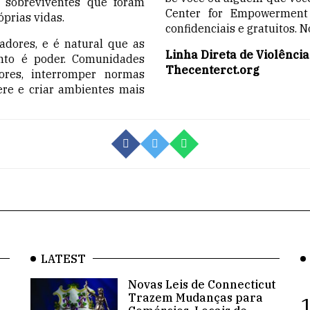
s sobreviventes que foram
Center for Empowerment 
prias vidas.
confidenciais e gratuitos.
dores, e é natural que as
Linha Direta de Violênci
nto é poder. Comunidades
Thecenterct.org
ores, interromper normas
re e criar ambientes mais
LATEST
Novas Leis de Connecticut
Trazem Mudanças para
1