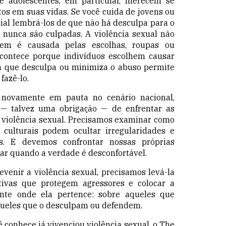
 e adolescentes, em particular, merecem se
tos em suas vidas. Se você cuida de jovens ou
ial lembrá-los de que não há desculpa para o
 nunca são culpadas. A violência sexual não
nem é causada pelas escolhas, roupas ou
acontece porque indivíduos escolhem causar
a que desculpa ou minimiza o abuso permite
fazê-lo.
 novamente em pauta no cenário nacional,
— talvez uma obrigação — de enfrentar as
 violência sexual. Precisamos examinar como
s culturais podem ocultar irregularidades e
es. E devemos confrontar nossas próprias
har quando a verdade é desconfortável.
venir a violência sexual, precisamos levá-la
ativas que protegem agressores e colocar a
nte onde ela pertence: sobre aqueles que
ueles que o desculpam ou defendem.
 conhece já vivenciou violência sexual, o The