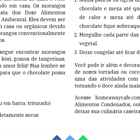
endo em casa. Os morangos
chocolate e mexa até que
ista dos Doze Alimentos
de calor e mexa até d
Ambiental. Eles devem ser
chocolate fique sobreaqu
 casa ou orgânicos devido
morangos convencionalmente
Mergulhe cada parte das 
os.
vegetal.
nsegue encontrar morangos
Deixe congelar até ficar
e kiwi, gomos de tangerinas,
Você pode ir além e decora
u amor feliz! Mas lembre-se
de nozes torradas ou coco
 para que o chocolate possa
uma das
atividades
com a
tornando o doce ainda mais
Acesse
homeawaycafe.co
u em barra, triturado)
Alimentos Condenados, out
deixar sua culinária caseir
letamente secos