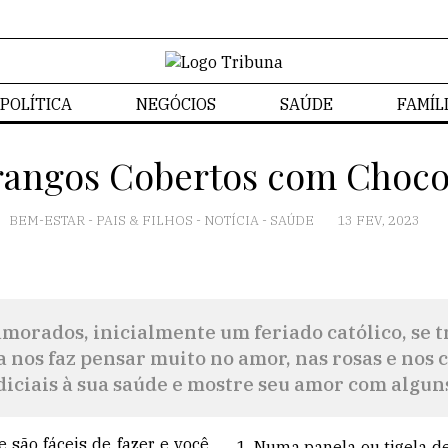
POLÍTICA
NEGÓCIOS
SAÚDE
FAMÍL
angos Cobertos com Choco
BEM-ESTAR
-
PAIS & FILHOS
-
NOTÍCIA
-
SAÚDE
13 FEV, 2023
amorados, inicialmente um feriado católico, se
 nos faz pensar muito no amor, nas rosas e nos c
udiciais à sua saúde e mostre seu amor com algun
 são fáceis de fazer e você
Numa panela ou tigela d