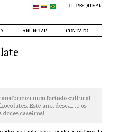
PESQUISAR
IA
ANUNCIAR
CONTATO
late
 transformou num feriado cultural
hocolates. Este ano, descarte os
s doces caseiros!
e vidro em banho-maria, ponha os pedaços de