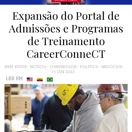
Expansão do Portal de
Admissões e Programas
de Treinamento
CareerConneCT
BEM-ESTAR
-
NOTÍCIA
-
COMUNIDADE
-
POLÍTICA
-
NEGÓCIOS
31 JAN, 2023
LER EM