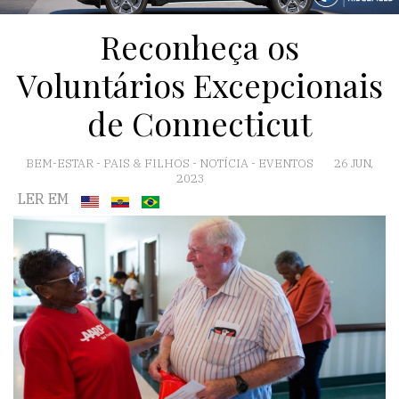
Reconheça os
Voluntários Excepcionais
de Connecticut
BEM-ESTAR
-
PAIS & FILHOS
-
NOTÍCIA
-
EVENTOS
26 JUN,
2023
LER EM