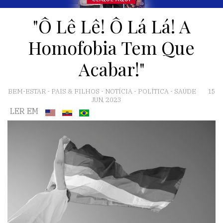
"Ô Lê Lê! Ô Lá Lá! A
Homofobia Tem Que
Acabar!"
BEM-ESTAR
-
PAIS & FILHOS
-
NOTÍCIA
-
POLÍTICA
-
SAÚDE
15
JUN, 2023
LER EM