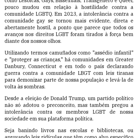
como Lésbicas, Gays, Bissexuais, Transgênero e Queer,
pouco mudou em relação à hostilidade contra a
comunidade LGBTQ. Em 2023, a intolerância contra a
comunidade gay se tornou mais evidente, direta e
abertamente hostil, a ponto que parece que todos os
avanços nos direitos LGBT foram tirados à força bem
diante dos nossos olhos.
Utilizando termos camuflados como "assédio infantil"
e "proteger as crianças," há comunidades em Greater
Danbury, Connecticut e em todo o país declarando
guerra contra a comunidade LBGT com leis tiranas
para demonizar parte de nossa população e levá-la de
volta às sombras.
Desde a eleição de Donald Trump, um partido político
não só adotou o preconceito, mas também pregou a
intolerância contra os membros LGBT de nossa
sociedade em sua plataforma política.
Seja banindo livros nas escolas e bibliotecas, ou
aprovando leis ridículas que têm como alvo específico