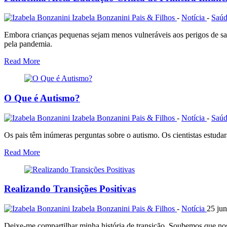
Izabela Bonzanini
Pais & Filhos
-
Notícia
-
Saú
Embora crianças pequenas sejam menos vulneráveis aos perigos de sa
pela pandemia.
Read More
O Que é Autismo?
Izabela Bonzanini
Pais & Filhos
-
Notícia
-
Saú
Os pais têm inúmeras perguntas sobre o autismo. Os cientistas estuda
Read More
Realizando Transições Positivas
Izabela Bonzanini
Pais & Filhos
-
Notícia
25 jun
Deixe-me compartilhar minha história de transição. Soubemos que nos