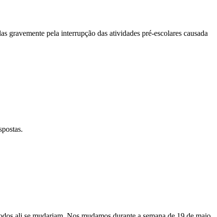
 gravemente pela interrupção das atividades pré-escolares causada
spostas.
e todos ali se mudariam. Nos mudamos durante a semana de 19 de maio.