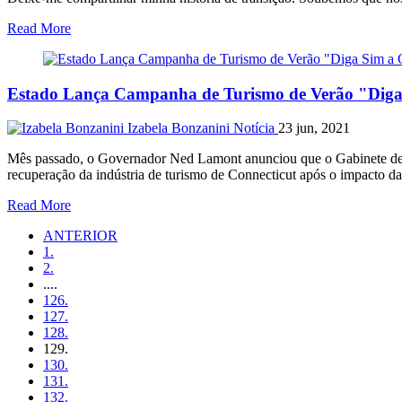
Read More
Estado Lança Campanha de Turismo de Verão "Diga
Izabela Bonzanini
Notícia
23 jun, 2021
Mês passado, o Governador Ned Lamont anunciou que o Gabinete de T
recuperação da indústria de turismo de Connecticut após o impacto
Read More
ANTERIOR
1.
2.
....
126.
127.
128.
129.
130.
131.
132.