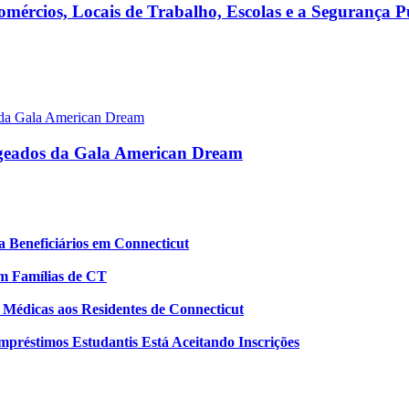
ércios, Locais de Trabalho, Escolas e a Segurança P
ageados da Gala American Dream
a Beneficiários em Connecticut
m Famílias de CT
Médicas aos Residentes de Connecticut
éstimos Estudantis Está Aceitando Inscrições