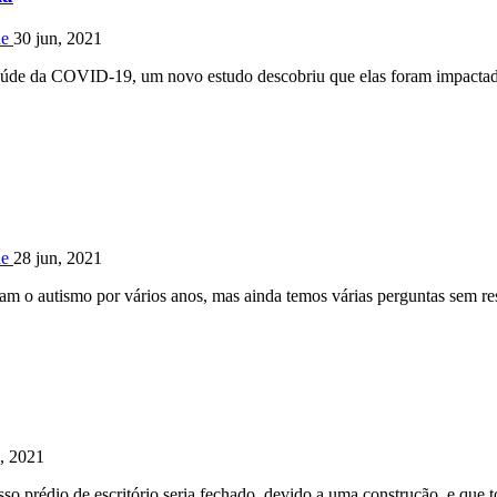
de
30 jun, 2021
úde da COVID-19, um novo estudo descobriu que elas foram impactadas
de
28 jun, 2021
ram o autismo por vários anos, mas ainda temos várias perguntas sem re
, 2021
so prédio de escritório seria fechado, devido a uma construção, e qu