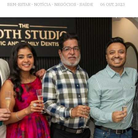
BEM-ESTAR
-
NOTÍCIA
-
NEGÓCIOS
-
SAÚDE
06 OUT, 2023