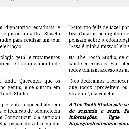
m dignatários estaduais e
“Estou tão feliz de fazer p
 se juntaram à Dra. Shweta
Dra. Gujaran se orgulha 
tudio para realizar um tour
pensam sobre a odontologi
celebração.
“Essa é minha missão”, ela 
ologia geral e tratamentos
Na The Tooth Studio, se 
coroas, e branqueamento de
saúde acessíveis. São of
todos tenham acesso aos me
a linda. Queremos que os
“Nos dedicamos a fornece
ão gentis,’ e se sintam em
que todos aproveitem os 
 Tooth Studio.
atraente”, ela conclui.
periente, especialista em
A The Tooth Studio está se
s
, e técnicas de odontologia
de segunda a sexta. P
m Connecticut, ela estudou
informações
, ligue
Sua paixão de vida é ajudar
https://thetoothstudio.com.