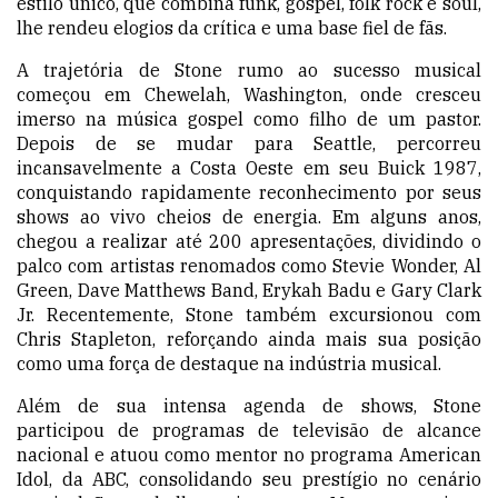
estilo único, que combina funk, gospel, folk rock e soul,
lhe rendeu elogios da crítica e uma base fiel de fãs.
A trajetória de Stone rumo ao sucesso musical
começou em Chewelah, Washington, onde cresceu
imerso na música gospel como filho de um pastor.
Depois de se mudar para Seattle, percorreu
incansavelmente a Costa Oeste em seu Buick 1987,
conquistando rapidamente reconhecimento por seus
shows ao vivo cheios de energia. Em alguns anos,
chegou a realizar até 200 apresentações, dividindo o
palco com artistas renomados como Stevie Wonder, Al
Green, Dave Matthews Band, Erykah Badu e Gary Clark
Jr. Recentemente, Stone também excursionou com
Chris Stapleton, reforçando ainda mais sua posição
como uma força de destaque na indústria musical.
Além de sua intensa agenda de shows, Stone
participou de programas de televisão de alcance
nacional e atuou como mentor no programa American
Idol, da ABC, consolidando seu prestígio no cenário